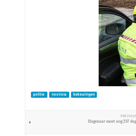
politie
nostisia
bekeuringen
PREVIOU
Hagenaar moet nog 237 dag