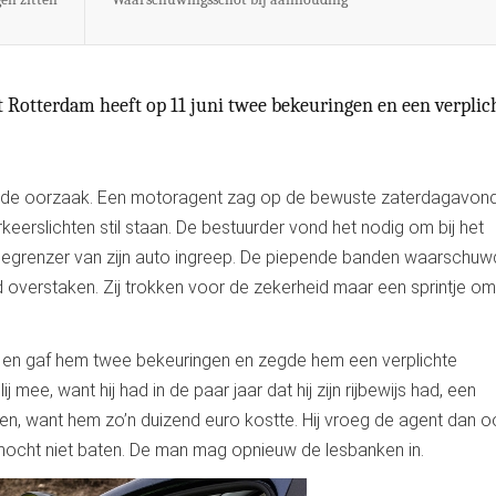
it Rotterdam heeft op 11 juni twee bekeuringen en een verplic
n de oorzaak. Een motoragent zag op de bewuste zaterdagavon
eerslichten stil staan. De bestuurder vond het nodig om bij het
sbegrenzer van zijn auto ingreep. De piepende banden waarschu
overstaken. Zij trokken voor de zekerheid maar een sprintje o
t en gaf hem twee bekeuringen en zegde hem een verplichte
 mee, want hij had in de paar jaar dat hij zijn rijbewijs had, een
n, want hem zo’n duizend euro kostte. Hij vroeg de agent dan oo
 mocht niet baten. De man mag opnieuw de lesbanken in.