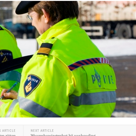
S ARTICLE
NEXT ARTICLE
en zitten
Waarschuwingsschot bij aanhouding