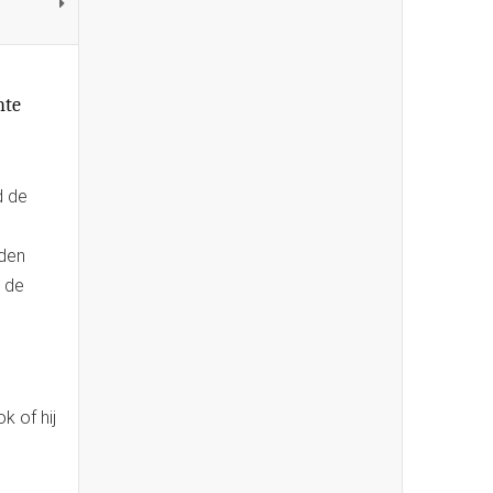
hte
d de
wden
m de
k of hij