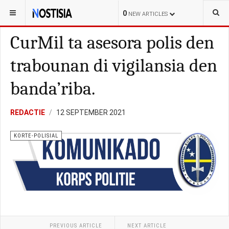
YOU ARE HERE:
CURAÇAO
LOKAL
0
NEW ARTICLES
CurMil ta asesora polis den
trabounan di vigilansia den
banda’riba.
REDACTIE
12 SEPTEMBER 2021
KORTE-POLISIAL
PREVIOUS ARTICLE
NEXT ARTICLE