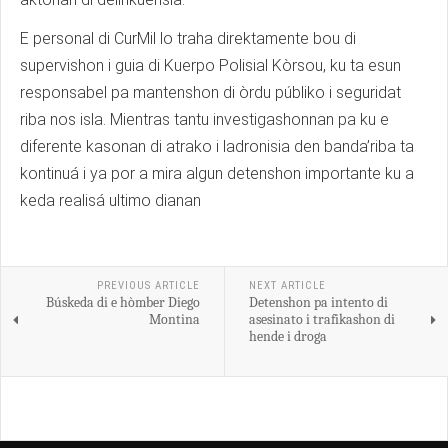
E personal di CurMil lo traha direktamente bou di
supervishon i guia di Kuerpo Polisial Kòrsou, ku ta esun
responsabel pa mantenshon di òrdu públiko i seguridat
riba nos isla. Mientras tantu investigashonnan pa ku e
diferente kasonan di atrako i ladronisia den banda’riba ta
kontinuá i ya por a mira algun detenshon importante ku a
keda realisá ultimo dianan
PREVIOUS ARTICLE
NEXT ARTICLE
Búskeda di e hòmber Diego
Detenshon pa intento di
Montina
asesinato i trafikashon di
hende i droga