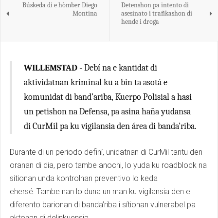
Búskeda di e hòmber Diego
Detenshon pa intento di
Montina
asesinato i trafikashon di
hende i droga
WILLEMSTAD
- Debí na e kantidat di
aktividatnan kriminal ku a bin ta asotá e
komunidat di band’ariba, Kuerpo Polisial a hasi
un petishon na Defensa, pa asina haña yudansa
di CurMil pa ku vigilansia den área di banda’riba.
Durante di un periodo definí, unidatnan di CurMil tantu den
oranan di dia, pero tambe anochi, lo yuda ku roadblock na
sitionan unda kontrolnan preventivo lo keda
ehersé. Tambe nan lo duna un man ku vigilansia den e
diferento barionan di banda’riba i sítionan vulnerabel pa
aktonan di delinkuensia.