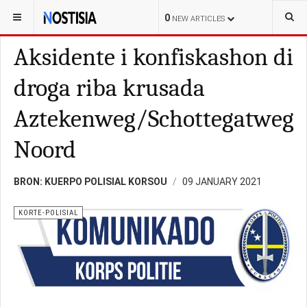
YOU ARE HERE:
CURAÇAO
KORTE-POLISIAL
0
NEW ARTICLES
Aksidente i konfiskashon di
droga riba krusada
Aztekenweg/Schottegatweg
Noord
BRON: KUERPO POLISIAL KORSOU
09 JANUARY 2021
KORTE-POLISIAL