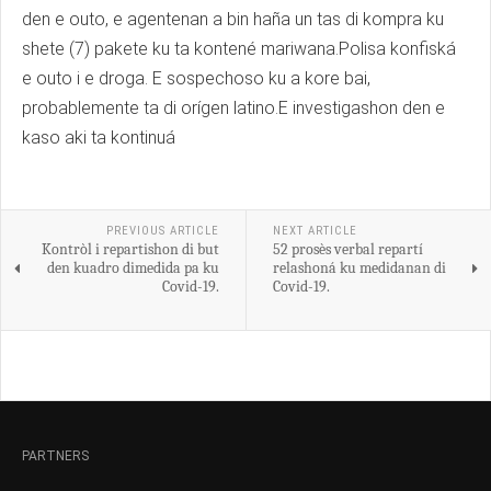
den e outo, e agentenan a bin haña un tas di kompra ku
shete (7) pakete ku ta kontené mariwana.Polisa konfiská
e outo i e droga. E sospechoso ku a kore bai,
probablemente ta di orígen latino.E investigashon den e
kaso aki ta kontinuá
PREVIOUS ARTICLE
NEXT ARTICLE
Kontròl i repartishon di but
52 prosès verbal repartí
den kuadro dimedida pa ku
relashoná ku medidanan di
Covid-19.
Covid-19.
PARTNERS