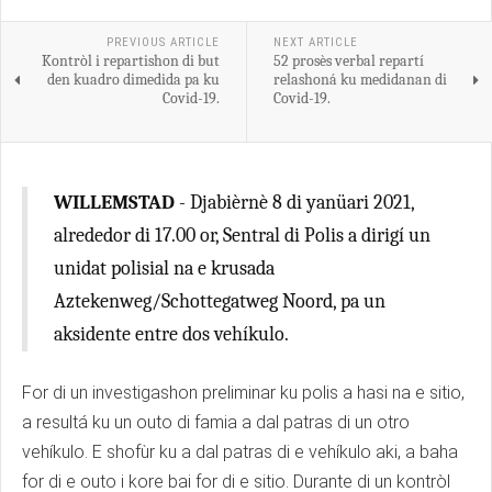
PREVIOUS ARTICLE
NEXT ARTICLE
Kontròl i repartishon di but
52 prosès verbal repartí
den kuadro dimedida pa ku
relashoná ku medidanan di
Covid-19.
Covid-19.
WILLEMSTAD
- Djabièrnè 8 di yanüari 2021,
alrededor di 17.00 or, Sentral di Polis a dirigí un
unidat polisial na e krusada
Aztekenweg/Schottegatweg Noord, pa un
aksidente entre dos vehíkulo.
For di un investigashon preliminar ku polis a hasi na e sitio,
a resultá ku un outo di famia a dal patras di un otro
vehíkulo. E shofùr ku a dal patras di e vehíkulo aki, a baha
for di e outo i kore bai for di e sitio. Durante di un kontròl