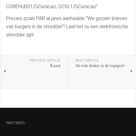
COREHUB01/GCuracao, GCVL1/GCuracao”.
Precies zoals PAR al jaren aanhaalde “We gooien brieven
van burgers in de shredder”! Laat het nu een elektronische
shredder zijn!
PREVIOUS ARTICLE
NEXT ARTICLE
Kunst
De vele doden in de topsport
PARTNERS