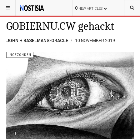
YOU ARE HERE:
CURAÇAO
POLITIEK
0
NEW ARTICLES
GOBIERNU.CW gehackt
JOHN H BASELMANS-ORACLE
10 NOVEMBER 2019
INGEZONDEN
J