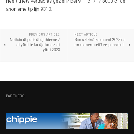
Heeft u iets verdachts gezien? Bel 911 of 717 8000 of de
anonieme tip lijn 9310.
PREVIOUS ARTICLE
NEXT ARTICLE
Notisia di polis di djabièrnè 2
Ban selebrá karnaval 2023 na
di yüni te ku djaluna 5 di
un manera seif i responsabel
yüni 2023
PARTNERS