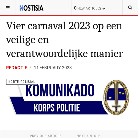
YOU ARE HERE:
BONAIRE
KORTE-POLISIAL
0
NEW ARTICLES
Vier carnaval 2023 op een
veilige en
verantwoordelijke manier
REDACTIE
11 FEBRUARY 2023
KORTE-POLISIAL
PREVIOUS ARTICLE
NEXT ARTICLE