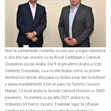
Nos ta sumamente contento cu nos por a logra convence
e dos liña nan crucero cu ta Royal Caribbean y Carnival
Cruiselines pa bin Aruba. Dia 9 di juni ultimo Aruba a ricibi
Celebrity Cruiselines, cu a scohe Aruba como su prome
destinacion desde aña pasa cu Aruba a bai den lockdown
y asina mundialmente a bin un paro na Turismo Crucero.
Mañan, 13 di juli aruba lo ta ricibi Carnival Horizon cu 2800
pasahero. Ta premira cu pa aña 2021 aruba lo ta
ricibiendo 69 barco crucero. Esakinan sigur ta cifranan
positivo pa Aruba cu ta den un aña di pandemia. Cu