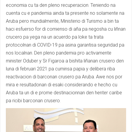
economia cu ta den pleno recuperacion. Teniendo na
cuenta cu e pandemia ainda ta presente no solamente na
Aruba pero mundialmente, Ministerio di Turismo a bin ta
haci esfuerso for di comienso di aña pa negosha cu liñnan
crucero pa yega na un acuerdo pa loke ta trata
protocolnan di COVID-19 pa asina garantisa seguridad pa
nos localnan. Den pleno pandemia pro activamente
minister Oduber y Sr Figaroa a bishita liñanan crusero den
luna di februari 2021 pa cuminsa papia y delibera riba
reactivacion di barconan crusero pa Aruba. Awe nos por
mira e resultadonan di esaki considerando e hecho cu
Aruba ta un di e prome destinacionnan den henter caribe
pa ricibi barconan crusero.