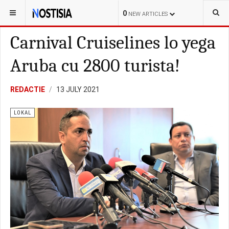
YOU ARE HERE:
ARUBA
LOKAL
0
NEW ARTICLES
Carnival Cruiselines lo yega
Aruba cu 2800 turista!
REDACTIE
13 JULY 2021
LOKAL