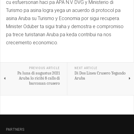
cu esfuersonan haci pa APA N.V. DVG y Ministerio di
Turismo pa asina logra yega un acuerdo di protocol pa
asina Aruba su Turismo y Economia por sigui recupera.
Minister Oduber ta sigui traha y demostra e compromiso
pa trece turistanan Aruba pa keda contribui na nos
crecemento economico.
PREVIOUS ARTICLE
NEXT ARTICLE
Pa luna di augustus 2021
Di Dos Linea Crusero Yegando
Aruba lo ricibi 8 calls di
Aruba
barconan crusero
PARTNERS