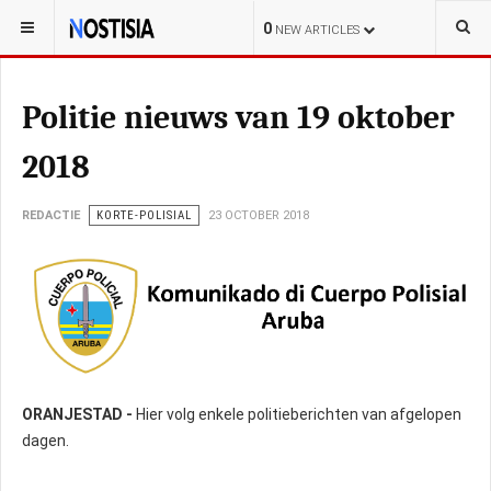
YOU ARE HERE:
ARUBA
LOKAL
0
NEW ARTICLES
Politie nieuws van 19 oktober
2018
REDACTIE
KORTE-POLISIAL
23 OCTOBER 2018
ORANJESTAD -
Hier volg enkele politieberichten van afgelopen
dagen.