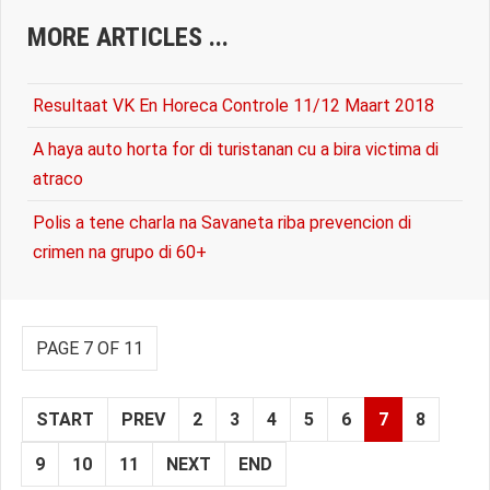
MORE ARTICLES ...
Resultaat VK En Horeca Controle 11/12 Maart 2018
A haya auto horta for di turistanan cu a bira victima di
atraco
Polis a tene charla na Savaneta riba prevencion di
crimen na grupo di 60+
PAGE 7 OF 11
START
PREV
2
3
4
5
6
7
8
9
10
11
NEXT
END