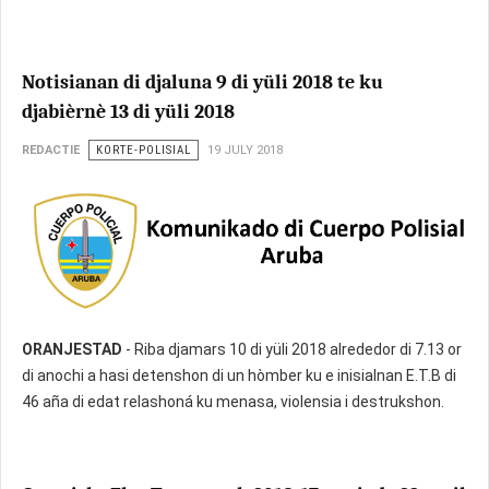
Notisianan di djaluna 9 di yüli 2018 te ku
djabièrnè 13 di yüli 2018
REDACTIE
KORTE-POLISIAL
19 JULY 2018
ORANJESTAD
- Riba djamars 10 di yüli 2018 alrededor di 7.13 or
di anochi a hasi detenshon di un hòmber ku e inisialnan E.T.B di
46 aña di edat relashoná ku menasa, violensia i destrukshon.