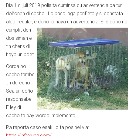
Dia 1 di juli 2019 polis ta cuminsa cu advertencia pa tur
doñonan di cacho . Lo pasa laga panfleta y si constata
algo iregular, e doño lo haya un advertencia .Si e doño no
cumpli , den
dos siman e
tin chens di
haya un boet.
Corda bo
cacho tambe
tin derecho .
Sea un doño
responsabel.
E ley di
cacho ta bay wordo implementa.
Pa raporta caso esaki lo ta posibel via:
https://infraruba.com
/