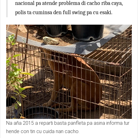
nacional pa atende problema di cacho riba caya,
polis ta cuminsa den full swing pa cu esaki.
Na aña 2015 a reparti basta panfleta pa asina informa tur
hende con tin cu cuida nan cacho.